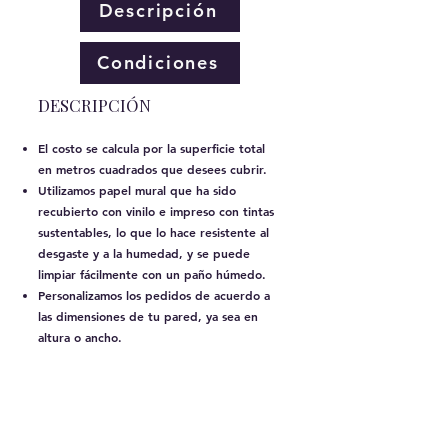
Descripción
Condiciones
​DESCRIPCIÓN
El costo se calcula por la superficie total
en metros cuadrados que desees cubrir.
Utilizamos papel mural que ha sido
recubierto con vinilo e impreso con tintas
sustentables, lo que lo hace resistente al
desgaste y a la humedad, y se puede
limpiar fácilmente con un paño húmedo.
Personalizamos los pedidos de acuerdo a
las dimensiones de tu pared, ya sea en
altura o ancho.
La instalación no está incluida en el precio.
Recomendamos que un instalador
profesional realice la instalación.
Nuestro tiempo de producción estándar
es de 8 días hábiles. Si se necesita un