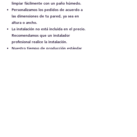
limpiar fácilmente con un paño húmedo.
Personalizamos los pedidos de acuerdo a
las dimensiones de tu pared, ya sea en
altura o ancho.
La instalación no está incluida en el precio.
Recomendamos que un instalador
profesional realice la instalación.
Nuestro tiempo de producción estándar
es de 8 días hábiles. Si se necesita un
diseño personalizado, estos 8 días
empiezan después de la aprobación del
boceto.
Los pedidos dentro de Santiago se
entregan en un plazo de 4 a 5 días
hábiles, con un costo asociado.
Para entregas en otras regiones de Chile,
el tiempo de envío varía entre 5 y 8 días
hábiles, con un costo asociado.
Los tonos y diseños mostrados en nuestras
redes sociales y en nuestro sitio web son
muy similares al producto real, pero