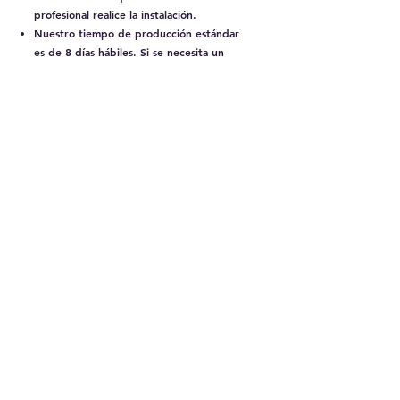
profesional realice la instalación.
Nuestro tiempo de producción estándar
es de 8 días hábiles. Si se necesita un
diseño personalizado, estos 8 días
empiezan después de la aprobación del
boceto.
Los pedidos dentro de Santiago se
entregan en un plazo de 4 a 5 días
hábiles, con un costo asociado.
Para entregas en otras regiones de Chile,
el tiempo de envío varía entre 5 y 8 días
hábiles, con un costo asociado.
Los tonos y diseños mostrados en nuestras
redes sociales y en nuestro sitio web son
muy similares al producto real, pero
puede haber una ligera variación de color
entre el producto digital y el producto
final.
Te invitamos a consultar nuestras políticas
de cambio y devolución para obtener
información sobre el proceso en caso de